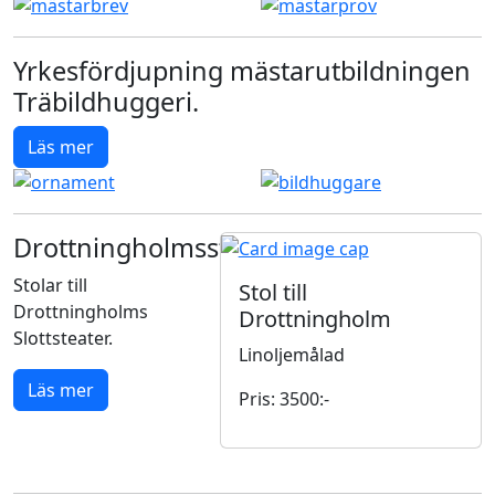
Yrkesfördjupning mästarutbildningen
Träbildhuggeri.
Läs mer
Drottningholmsstol
Stolar till
Stol till
Drottningholms
Drottningholm
Slottsteater.
Linoljemålad
Läs mer
Pris: 3500:-