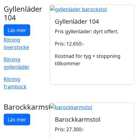
Gyllenläder
104
Gyllenläder 104
Läs mer
Pris gyllenläder: dyrt offert.
Ritning
Pris: 12.650:-
överstycke
Kostnad för tyg + stoppning
Ritning
tillkommer
gyllenläder
Ritning
frambock
Barockkarmstol
Barockkarmstol
Läs mer
Pris: 27.300:-