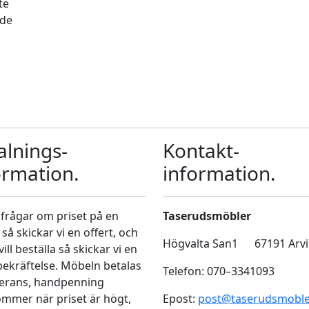
te
ade
alnings-
Kontakt-
ormation.
information.
 frågar om priset på en
Taserudsmöbler
så skickar vi en offert, och
Högvalta San1 67191 Arv
ill beställa så skickar vi en
ekräftelse. Möbeln betalas
Telefon: 070–3341093
verans, handpenning
mmer när priset är högt,
Epost:
post@taserudsmoble