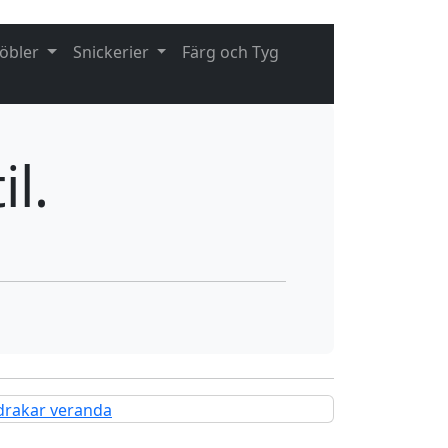
öbler
Snickerier
Färg och Tyg
l.