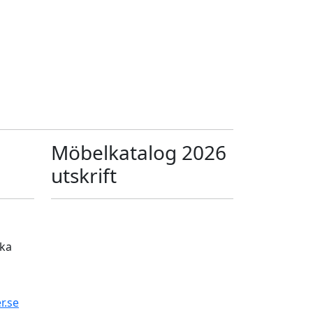
Möbelkatalog 2026
utskrift
ika
r.se