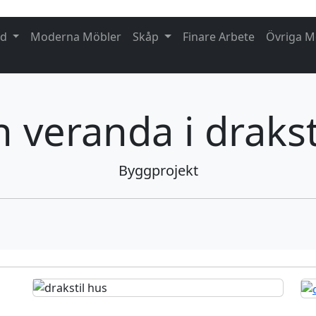
rd
Moderna Möbler
Skåp
Finare Arbete
Övriga M
n veranda i draksti
Byggprojekt