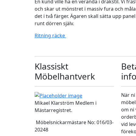
En kund ville ha en veranda i drakstil. Vi fräs
och skar ut mönstret i massiv fura och mål
det i två färger. Ägaren skall sätta upp panel
runt dörren själv.
Ritning räcke
Klassiskt
Bet
Möbelhantverk
inf
När ni
möbel 
Mikael Klarström Medlem i
om ni v
Mästarregistret.
orderb
Möbelsnickarmästare No: 016/03-
vid le
20248
föreko