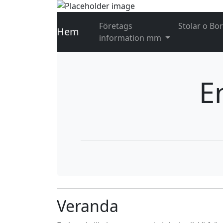
(current)
Företags
Stolar o Bo
Hem
information mm
E
Veranda